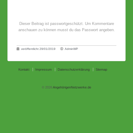
Dieser Beitrag ist passwortgeschützt. Um Kommentare
anschauen zu können musst du das Passwort angeben.
veröffentlicht
29/01/2019
AdminWP
Kontakt
Impressum
Datenschutzerklärung
Sitemap
© 2026
AngehörigenNetzwerke.de